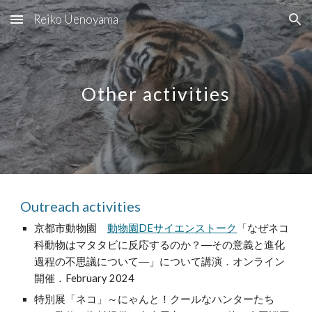
Reiko Uenoyama
Skip to main content
Skip to navigation
Other activities
Outreach activities
京都市動物園
動物園DEサイエンストーク
「なぜネコ
科動物はマタタビに反応するのか？―その意義と進化
過程の不思議について―」について講演．オンライン
開催．February 2024
特別展「ネコ」～にゃんと！クールなハンターたち