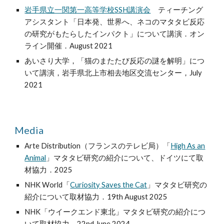
岩手県立一関第一高等学校SSH講演会
ティーチング
アシスタント
「日本発、世界へ、ネコのマタタビ反応
の研究がもたらしたインパクト」について講演．オン
ライン開催．Aug
ust
2021
あいさり大学，「猫のまたたび反応の謎を解明」につ
いて講演，
岩手県北上市相去地区交流センター，
July
2021
Media
Arte Distribution（フランスのテレビ局）「
High As an
Animal
」
マタタビ研究の紹介について
、ドイツにて
取
材協力．2025
NHK World「
Curiosity Saves the Cat
」
マタタビ研究の
紹介について取材協力．19th August 2025
NHK「ウイークエンド東北」
マタタビ研究の紹介につ
いて
取材協力．22nd June 2024