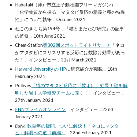
Habataki（神戸市立王子動物園フリーマガジン），
「化学物質から探る、マタタビ反応の意義と種の特異
性」について執筆
．
October 2021
ねこのきもち第194号，「猫とまたたび研究」の記事
の監修
．10th
June 2021
Chem-Station
第302回スポットライトリサーチ
「ネコ
がマタタビにスリスリする反応には蚊除け効果があっ
た！」
インタビュー
．31
st March 2021
Harvard University の HP
に研究紹介が掲載．18th
February 2021
Petlives
「猫のマタタビ反応に『蚊よけ』効果！謎を解
明した岩手大学研究チームに聞く！」
インタビュー．
27th January 2021
FNN
プライム
オンライン
インタビュー
．22nd
January 2021
BuNa
.
数百年の疑問、ついに解決！「ネコにマタタ
ビ」解明への道〈前編〉
．22nd February 2021