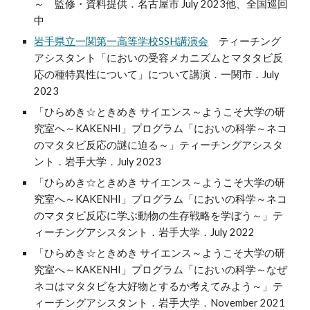
～ 監修・資料提供．名古屋市 July 2023他、全国巡回
中
岩手県立一関第一高等学校SSH講演会
ティーチング
アシスタント「においの受容メカニズムとマタタビ反
応の種特異性について」について講演．一関市．July
2023
「ひらめき☆ときめき サイエンス～ようこそ大学の研
究室へ～KAKENHI」プログラム「においの科学～ネコ
のマタタビ反応
の謎に迫る
～」ティーチングアシスタ
ント．岩手大学．July 202
3
「ひらめき☆ときめき サイエンス～ようこそ大学の研
究室へ～KAKENHI」プログラム「においの科学～
ネコ
のマタタビ反応に学ぶ動物の生存戦略を学ぼう
～」テ
ィーチングアシスタント．岩手大学．
July
202
2
「ひらめき☆ときめき サイエンス～ようこそ大学の研
究室へ～KAKENHI」
プログラム「においの科学～なぜ
ネコはマタタビを大好物とするか考えてみよう～」
テ
ィーチングアシスタント．岩手大学．November 2021