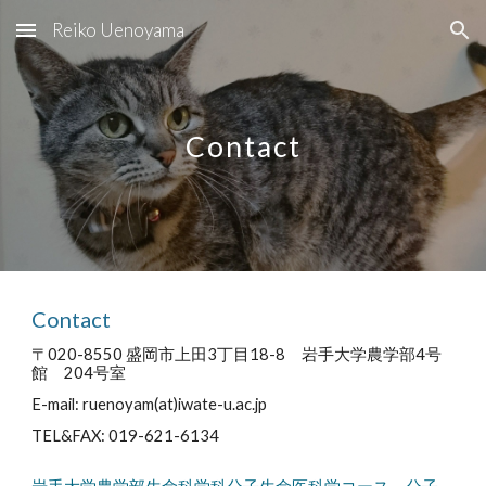
Reiko Uenoyama
Skip to main content
Skip to navigation
Contact
Contact
〒020-8550 盛岡市上田3丁目18-8 岩手大学農学部4号
館 204号室
E-mail: ruenoyam
(at)iwate-u.ac.jp
TEL&FAX: 019-621-6134